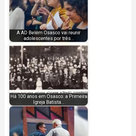
A AD Belém Osasco vai reunir
adolescentes por três…
Há 100 anos em Osasco: a Primeira
Igreja Batista…