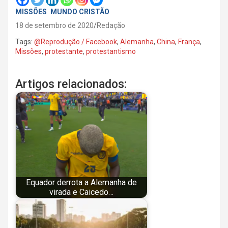
MISSÕES
MUNDO CRISTÃO
18 de setembro de 2020
Redação
Tags:
@Reprodução / Facebook
,
Alemanha
,
China
,
França
,
Missões
,
protestante
,
protestantismo
Artigos relacionados:
Equador derrota a Alemanha de
virada e Caicedo…