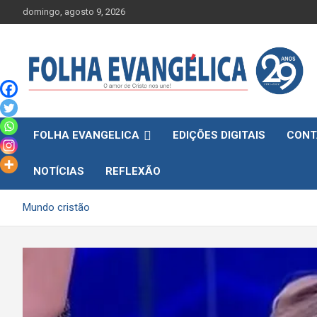
Skip
domingo, agosto 9, 2026
to
content
FOLHA EVANGELICA
EDIÇÕES DIGITAIS
CONT
NOTÍCIAS
REFLEXÃO
Mundo cristão