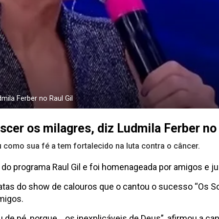
mila Ferber no Raul Gil
cer os milagres, diz Ludmila Ferber no 
 como sua fé a tem fortalecido na luta contra o câncer.
 do programa Raul Gil e foi homenageada por amigos e j
atas do show de calouros que o cantou o sucesso “Os S
migos.
e pé, porque… os inexplicáveis de Deus”, afirmou a can