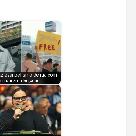
az evangelismo de rua com
música e dança no…