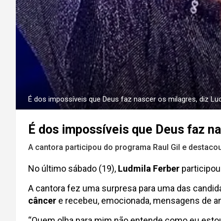
É dos impossíveis que Deus faz nascer os milagres, diz Lud
É dos impossíveis que Deus faz nas
A cantora participou do programa Raul Gil e destacou
No último sábado (19),
Ludmila Ferber
participou
A cantora fez uma surpresa para uma das candid
câncer
e recebeu, emocionada, mensagens de a
“Quem olha para mim não entende como eu estou d