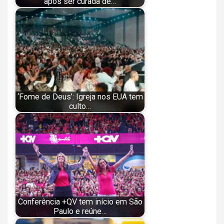
após ser curada de…
‘Fome de Deus’: Igreja nos EUA tem
culto…
Conferência +QV tem início em São
Paulo e reúne…