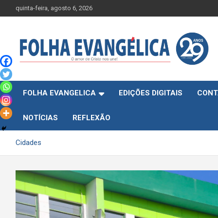
Skip
quinta-feira, agosto 6, 2026
to
content
FOLHA EVANGELICA
EDIÇÕES DIGITAIS
CONT
NOTÍCIAS
REFLEXÃO
Cidades