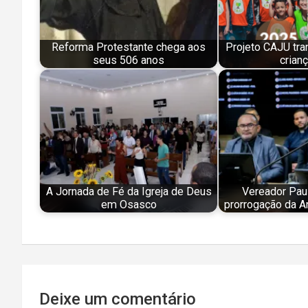
Reforma Protestante chega aos
Projeto CAJU tra
seus 506 anos
crian
A Jornada de Fé da Igreja de Deus
Vereador Paul
em Osasco
prorrogação da A
Navegação
Deixe um comentário
de