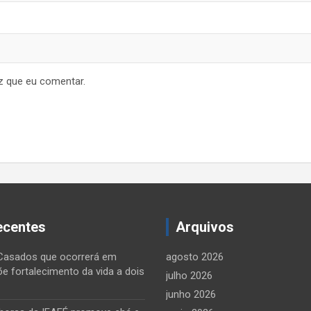
z que eu comentar.
ecentes
Arquivos
Casados que ocorrerá em
agosto 2026
õe fortalecimento da vida a dois
julho 2026
junho 2026