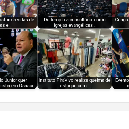
nsforma vidas de
De templo a consultório: como
Congre
ças e…
igrejas evangélicas…
o Junior quer
Instituto PiraVivo realiza queima de
Evento
nistia em Osasco
estoque com…