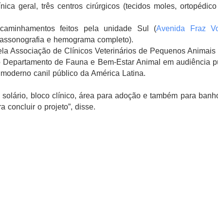
ica geral, três centros cirúrgicos (tecidos moles, ortopédic
aminhamentos feitos pela unidade Sul (
Avenida Fraz Vo
ltrassonografia e hemograma completo).
pela Associação de Clínicos Veterinários de Pequenos Animais 
o Departamento de Fauna e Bem-Estar Animal em audiência p
 moderno canil público da América Latina.
rá solário, bloco clínico, área para adoção e também para ban
 concluir o projeto”, disse.