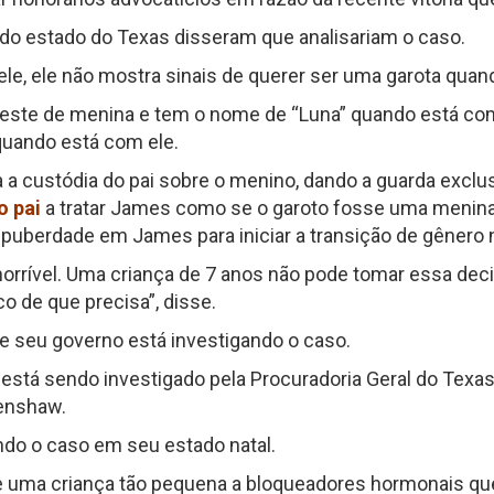
 do estado do Texas disseram que analisariam o caso.
le, ele não mostra sinais de querer ser uma garota quan
veste de menina e tem o nome de “Luna” quando está co
uando está com ele.
a a custódia do pai sobre o menino, dando a guarda exclus
o pai
a tratar James como se o garoto fosse uma menina
uberdade em James para iniciar a transição de gênero no
 horrível. Uma criança de 7 anos não pode tomar essa de
o de que precisa”, disse.
ue seu governo está investigando o caso.
está sendo investigado pela Procuradoria Geral do Texa
renshaw.
ndo o caso em seu estado natal.
te uma criança tão pequena a bloqueadores hormonais que