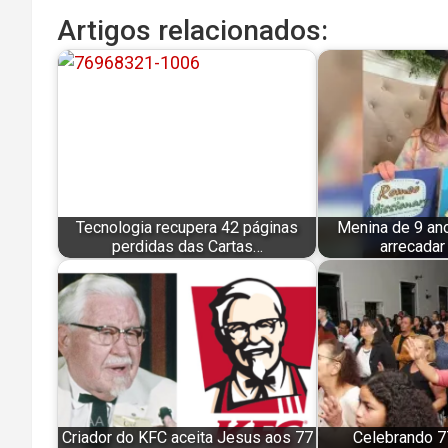
Artigos relacionados:
Tecnologia recupera 42 páginas
Menina de 9 anos
perdidas das Cartas…
arrecadar
Criador do KFC aceita Jesus aos 77
Celebrando 7