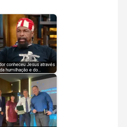
ador conheceu Jesus através
da humilhação e do…