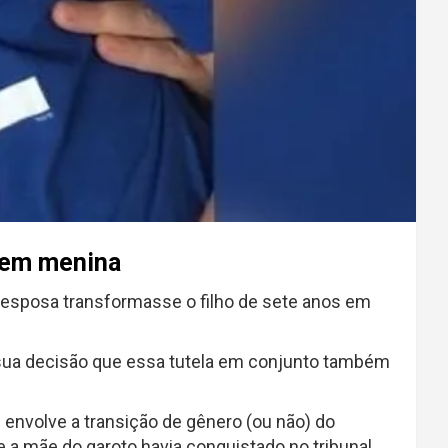
o em menina
-esposa transformasse o filho de sete anos em
m sua decisão que essa tutela em conjunto também
envolve a transição de gênero (ou não) do
e a mãe do garoto havia conquistado no tribunal.