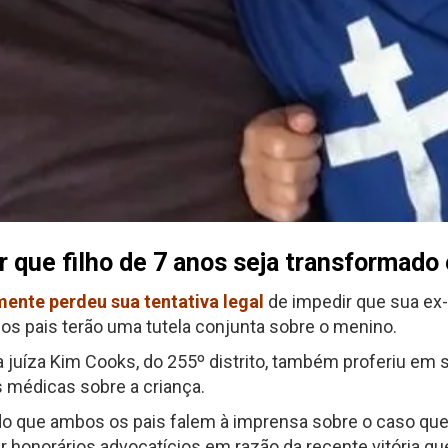
r que filho de 7 anos seja transformad
ente perdeu sua tentativa legal
de impedir que sua ex
 os pais terão uma tutela conjunta sobre o menino.
 a juíza Kim Cooks, do 255º distrito, também proferiu e
 médicas sobre a criança.
o que ambos os pais falem à imprensa sobre o caso que 
ar honorários advocatícios em razão da recente vitória qu