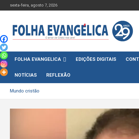
Skip
sexta-feira, agosto 7, 2026
to
content
FOLHA EVANGELICA
EDIÇÕES DIGITAIS
CONT
NOTÍCIAS
REFLEXÃO
Mundo cristão