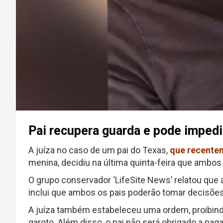
Pai recupera guarda e pode impedi
A juíza no caso de um pai do Texas,
que recentem
menina, decidiu na última quinta-feira que ambos
O grupo conservador ‘LifeSite News’ relatou que
inclui que ambos os pais poderão tomar decisões
A juíza também estabeleceu uma ordem, proibind
garoto. Além disso, o pai não será obrigado a pag