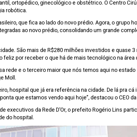
ntil, ortopédico, ginecológico e obstétrico. O Centro Cir
ia robótica.
leiro, que fica ao lado do novo prédio. Agora, o grupo ho
 integradas ao novo prédio, consolidando um grande compl
cidade. São mais de R$280 milhões investidos e quase 
feliz por receber o que há de mais tecnológico na área d
 rede e o terceiro maior que nós temos aqui no estado 
e Moll.
ro, hospital que já era referência na cidade. De lá pra c
onta que estamos vendo aqui hoje”, destacou o CEO da R
 executivos da Rede D’Or, o prefeito Rogério Lins parti
de do hospital.