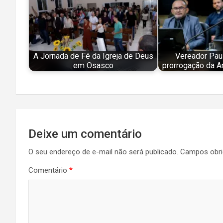
A Jornada de Fé da Igreja de Deus
Vereador Paul
em Osasco
prorrogação da A
Navegação
Deixe um comentário
de
O seu endereço de e-mail não será publicado.
Campos obri
Post
Comentário
*