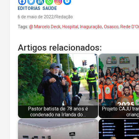
EDITORIAS
SAÚDE
6 de maio de 2022
Redação
Tags:
@ Marcelo Deck
,
Hospital
,
Inaguração
,
Osasco
,
Rede D'O
Artigos relacionados:
Pastor batista de 78 anos é
Projeto CAJU tra
condenado na Irlanda do…
crian