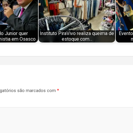
o Junior quer
Instituto PiraVivo realiza queima de
Evento
nistia em Osasco
estoque com…
gatórios são marcados com
*