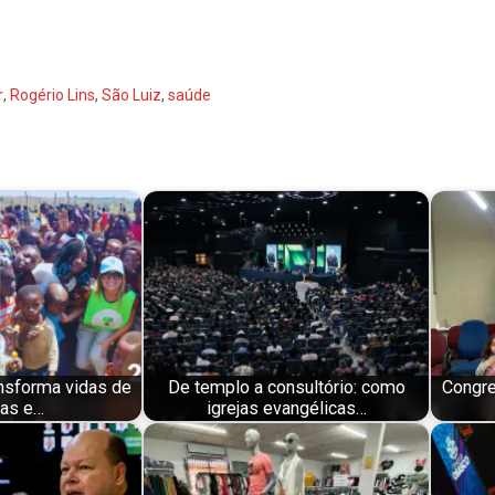
r
,
Rogério Lins
,
São Luiz
,
saúde
nsforma vidas de
De templo a consultório: como
Congre
ças e…
igrejas evangélicas…