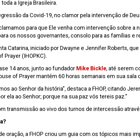
da a Igreja Brasileira.
egressão da Covid-19, no clamor pela intervenção de Deus
 clamamos para que Ele venha com intervenção sobre a no
 para os nossos governantes, consolo para as famílias e 
a Catarina, iniciado por Dwayne e Jennifer Roberts, qu
of Prayer (IHOPKC).
ase 14 anos, junto ao fundador
Mike Bickle
, até serem 
s House of Prayer mantém 60 horas semanais em sua sala 
ao Senhor da história”, destaca a FHOP, citando Jeremia
 por ela ao Senhor; porque na sua paz vós tereis paz.”
om transmissão ao vivo dos turnos de intercessão atrav
ia?
de oração, a FHOP criou um guia com os tópicos mais im