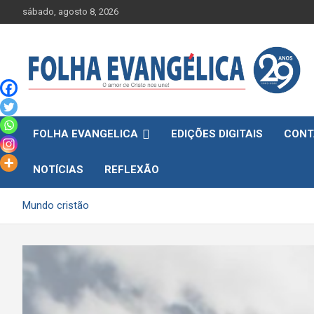
Skip
sábado, agosto 8, 2026
to
content
FOLHA EVANGELICA
EDIÇÕES DIGITAIS
CONT
NOTÍCIAS
REFLEXÃO
Mundo cristão