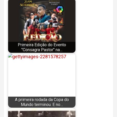
Primeira Edição do Evento
"Consagra Pastor" na…
A primeira rodada da Copa do
Mundo terminou. E no…