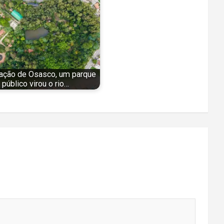
ação de Osasco, um parque
público virou o rio…