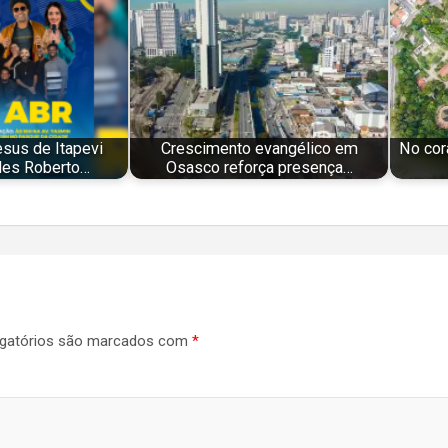
sus de Itapevi
Crescimento evangélico em
No cor
les Roberto…
Osasco reforça presença…
gatórios são marcados com
*