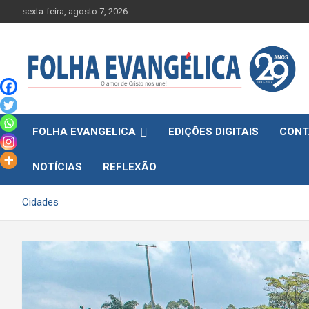
Skip
sexta-feira, agosto 7, 2026
to
content
FOLHA EVANGELICA
EDIÇÕES DIGITAIS
CONT
NOTÍCIAS
REFLEXÃO
Cidades