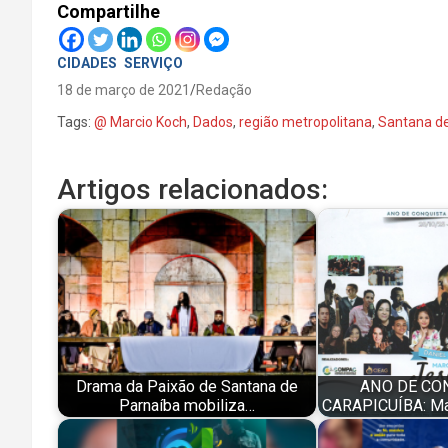
Compartilhe
CIDADES
SERVIÇO
18 de março de 2021
Redação
Tags:
@ Marcio Koch
,
Dados
,
região metropolitana
,
Santana de
Artigos relacionados:
Drama da Paixão de Santana de
ANO DE CO
Parnaíba mobiliza…
CARAPICUÍBA: Ma