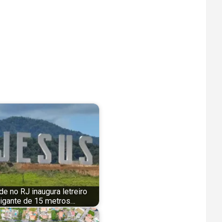
de no RJ inaugura letreiro
igante de 15 metros…