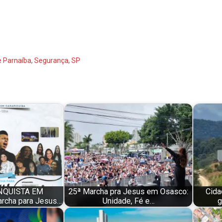
 Parnaíba
,
Segurança
,
SP
NQUISTA EM
25ª Marcha pra Jesus em Osasco:
Cida
rcha para Jesus…
Unidade, Fé e…
g