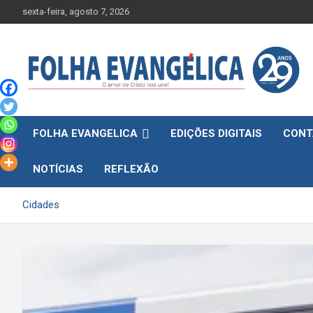
Skip
sexta-feira, agosto 7, 2026
to
content
FOLHA EVANGELICA
EDIÇÕES DIGITAIS
CONT
NOTÍCIAS
REFLEXÃO
Cidades