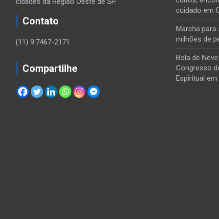
cultos, encon
cidades da Região Oeste de SP.
cuidado em 
Contato
Marcha para 
milhões de p
(11) 9.7467-2171
Bola de Neve
Compartilhe
Congresso de
Espiritual em