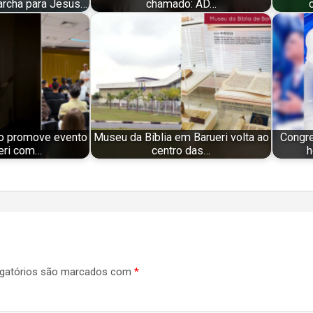
rcha para Jesus…
chamado: AD…
o promove evento
Museu da Bíblia em Barueri volta ao
Congr
eri com…
centro das…
h
gatórios são marcados com
*