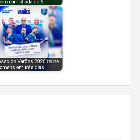
com caminhada de 5…
esso de Varões 2026 reúne
omens em três dias…