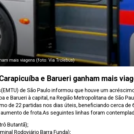
nham mais viagens (foto: Via Trolebus)
 Carapicuíba e Barueri ganham mais via
s(EMTU) de São Paulo informou que houve um acréscimo 
ba e Barueri à capital, na Região Metropolitana de São P
imo de 22 partidas nos dias úteis, beneficiando cerca de
 aumento de frota.As seguintes linhas foram contempla
trô Butantã);
rminal Rodoviário Barra Funda);