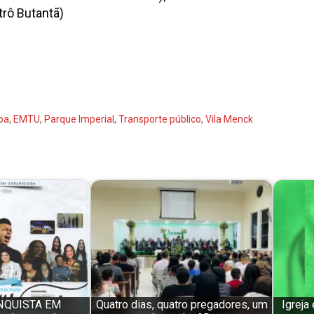
trô Butantã)
ba
,
EMTU
,
Parque Imperial
,
Transporte público
,
Vila Menck
NQUISTA EM
Quatro dias, quatro pregadores, um
Igreja