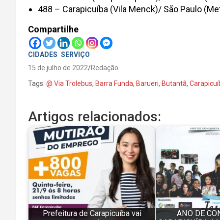
488 – Carapicuíba (Vila Menck)/ São Paulo (Me
Compartilhe
CIDADES
SERVIÇO
15 de julho de 2022
Redação
Tags:
@ Via Trolebus
,
Barra Funda
,
Barueri
,
Butantã
,
Carapicuí
Artigos relacionados:
Prefeitura de Carapicuíba vai
ANO DE CO