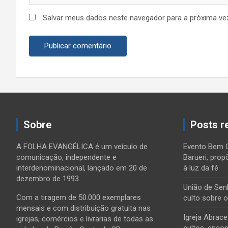
Salvar meus dados neste navegador para a próxima ve
Sobre
Posts r
A FOLHA EVANGÉLICA é um veículo de
Evento Bem 
comunicação, independente e
Barueri, prop
interdenominacional, lançado em 20 de
à luz da fé
dezembro de 1993.
União de Sen
Com a tiragem de 50.000 exemplares
culto sobre 
mensais e com distribuição gratuita nas
Igreja Abrac
igrejas, comércios e livrarias de todas as