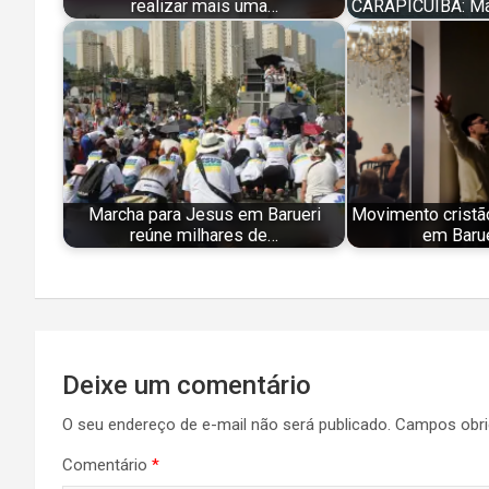
realizar mais uma…
CARAPICUÍBA: Ma
Marcha para Jesus em Barueri
Movimento cristã
reúne milhares de…
em Baru
Navegação
Deixe um comentário
de
O seu endereço de e-mail não será publicado.
Campos obri
Post
Comentário
*