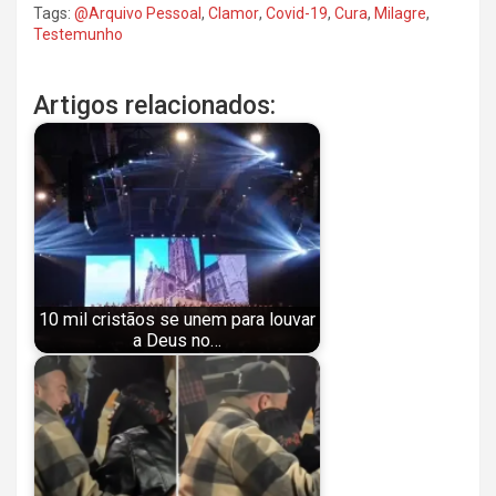
Tags:
@Arquivo Pessoal
,
Clamor
,
Covid-19
,
Cura
,
Milagre
,
Testemunho
Artigos relacionados:
10 mil cristãos se unem para louvar
a Deus no…