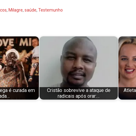
cos
,
Milagre
,
saúde
,
Testemunho
cega é curada em
Cristão sobrevive a ataque de
Atlet
ada…
radicais após orar:…