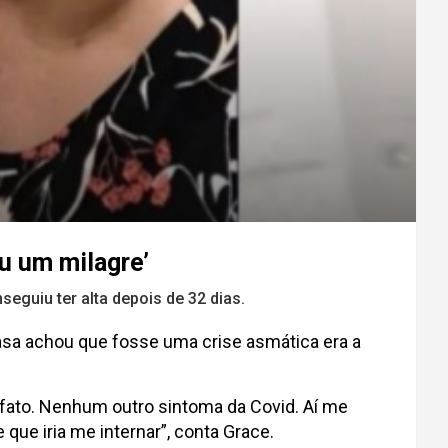
u um milagre’
guiu ter alta depois de 32 dias.
casa achou que fosse uma crise asmática era a
 olfato. Nenhum outro sintoma da Covid. Aí me
ue iria me internar”, conta Grace.