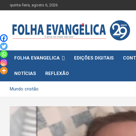
Skip
quinta-feira, agosto 6, 2026
to
content
FOLHA EVANGELICA
EDIÇÕES DIGITAIS
CONT
NOTÍCIAS
REFLEXÃO
Mundo cristão