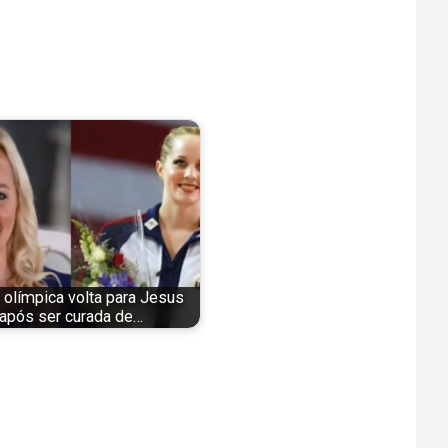
a olímpica volta para Jesus
após ser curada de…