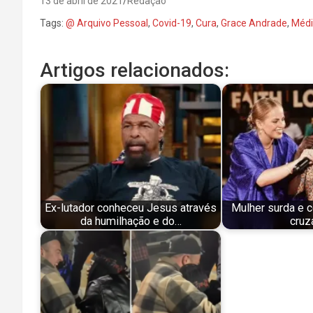
13 de abril de 2021
Redação
Tags:
@ Arquivo Pessoal
,
Covid-19
,
Cura
,
Grace Andrade
,
Médi
Artigos relacionados:
Ex-lutador conheceu Jesus através
Mulher surda e 
da humilhação e do…
cruz