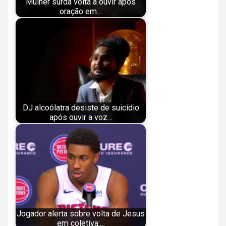
Mulher surda volta a ouvir após
oração em…
DJ alcoólatra desiste de suicídio
após ouvir a voz…
Jogador alerta sobre volta de Jesus
em coletiva:…