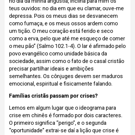
no dia da minha angústia; inclina para mim os
teus ouvidos: no dia em que eu clamar, ouve-me
depressa. Pois os meus dias se desvanecem
como fumaça, e os meus ossos ardem como
um tição. O meu coração está ferido e seco
como a erva, pelo que até me esqueço de comer
o meu pão” (Salmo 102.1-4). O lar é afirmado pelo
povo evangélico como unidade básica da
sociedade, assim como o fato de o casal cristão
precisar partilhar ideais e ambições
semelhantes. Os cônjuges devem ser maduros
emocional, espiritual e fisicamente falando.
Famílias cristãs passam por crises?
Lemos em algum lugar que o ideograma para
crise em chinês é formado por dois caracteres.
O primeiro significa “perigo”, e o segunda
“oportunidade” extrai-se daí a lição que crise é