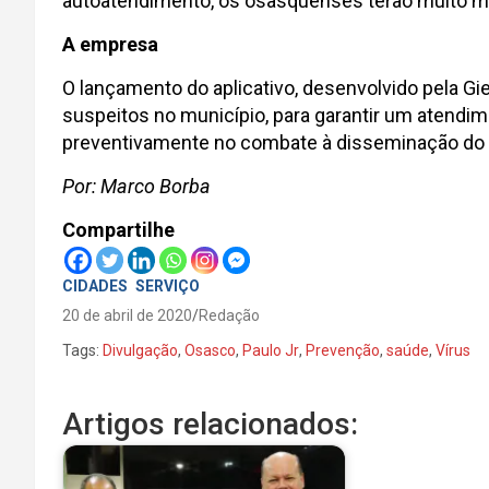
autoatendimento, os osasquenses terão muito ma
A empresa
O lançamento do aplicativo, desenvolvido pela Gi
suspeitos no município, para garantir um atendi
preventivamente no combate à disseminação do 
Por: Marco Borba
Compartilhe
CIDADES
SERVIÇO
20 de abril de 2020
Redação
Tags:
Divulgação
,
Osasco
,
Paulo Jr
,
Prevenção
,
saúde
,
Vírus
Artigos relacionados: