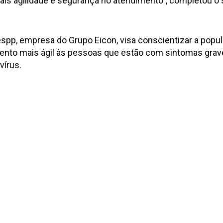
is agilidade e segurança no atendimento”, completou o 
espp, empresa do Grupo Eicon, visa conscientizar a popu
mento mais ágil às pessoas que estão com sintomas grave
vírus.