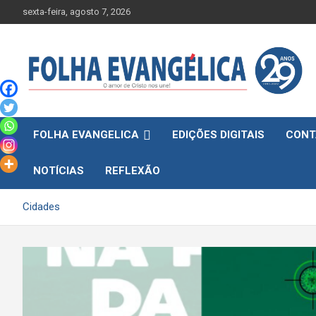
Skip
sexta-feira, agosto 7, 2026
to
content
FOLHA EVANGELICA
EDIÇÕES DIGITAIS
CONT
NOTÍCIAS
REFLEXÃO
Cidades