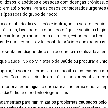
o idosos, diabéticos e pessoas com doenças crônicas, o
 em até 6 horas. Para os casos considerados urgentes (p
es (pessoas do grupo de risco).
rá o resultado da avaliação e instruções a serem segu
r às ruas, lavar bem as mãos com água e sabão ou higien
om o antebraço (nunca com as mãos), evitar tocar a boca, 
s de uso pessoal, evitar contato próximo com pessoas r
epresenta um diagnóstico clínico, que será realizado ap
isque Saúde 136 do Ministério da Saúde ou procurar a un
população sobre o coronavírus e monitorar os casos susp
aves. Com isso, a cidade estará atuando preventivament
 com a tecnologia no combate à pandemia e outras epid
dão”, disse o prefeito Rogério Lins.
fundamentais para minimizar os problemas causados pel