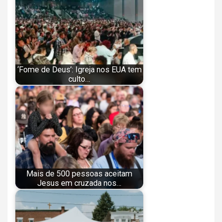
‘Fome de Deus’: Igreja nos EUA tem
culto…
Mais de 500 pessoas aceitam
Jesus em cruzada nos…