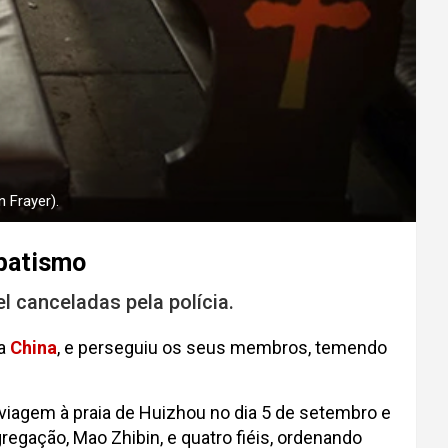
 Frayer).
 batismo
l canceladas pela polícia.
na
China
, e perseguiu os seus membros, temendo
viagem à praia de Huizhou no dia 5 de setembro e
egação, Mao Zhibin, e quatro fiéis, ordenando