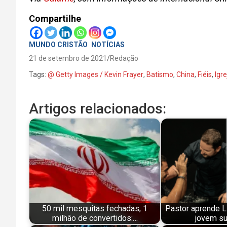
Compartilhe
MUNDO CRISTÃO
NOTÍCIAS
21 de setembro de 2021
Redação
Tags:
@ Getty Images / Kevin Frayer
,
Batismo
,
China
,
Fiéis
,
Igre
Artigos relacionados:
50 mil mesquitas fechadas, 1
Pastor aprende Li
milhão de convertidos:…
jovem s