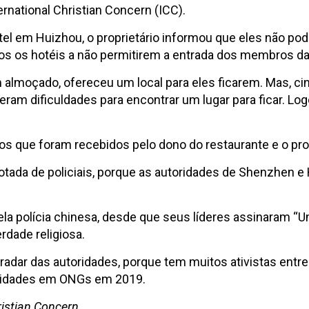
rnational Christian Concern (ICC).
tel em Huizhou, o proprietário informou que eles não p
odos os hotéis a não permitirem a entrada dos membros da
 almoçado, ofereceu um local para eles ficarem. Mas, c
, tiveram dificuldades para encontrar um lugar para ficar
ãos que foram recebidos pelo dono do restaurante e o propr
 lotada de policiais, porque as autoridades de Shenzhen
pela polícia chinesa, desde que seus líderes assinaram “U
rdade religiosa.
o radar das autoridades, porque tem muitos ativistas 
tividades em ONGs em 2019.
istian Concern.