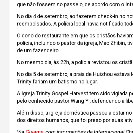
que não fossem no passeio, de acordo com o Inte
No dia 4 de setembro, ao fazerem check-in no ho
reembolsados. A polícia local havia notificado t
O dono do restaurante em que os cristãos haviam
polícia, incluindo o pastor da igreja, Mao Zhibin
de um fazendeiro.
No mesmo dia, às 22h, a polícia revistou os crist
No dia 5 de setembro, a praia de Huizhou estava
Trinity fariam um batismo no lugar.
A Igreja Trinity Gospel Harvest tem sido vigiada 
pelo conhecido pastor Wang Yi, defendendo a libe
Além disso, a igreja doméstica passou a estar n
dos direitos humanos, que foi preso por suas a
Via
Guiame
, com informações de Internacional Chr