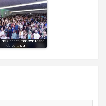
s de Osasco mantêm rotina
de cultos e…