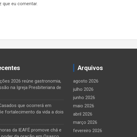
z que eu comentar.
ecentes
Arquivos
ções 2026 reúne gastronomia,
agosto 2026
ssão na Igreja Presbiteriana de
julho 2026
junho 2026
Casados que ocorrerá em
maio 2026
õe fortalecimento da vida a dois
abril 2026
março 2026
horas da IEAFÉ promove chá e
fevereiro 2026
o poder da oração em Osasco