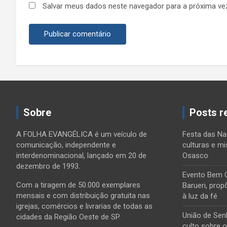
Salvar meus dados neste navegador para a próxima ve
Sobre
Posts r
A FOLHA EVANGÉLICA é um veículo de
Festa das Na
comunicação, independente e
culturas e mi
interdenominacional, lançado em 20 de
Osasco
dezembro de 1993.
Evento Bem 
Com a tiragem de 50.000 exemplares
Barueri, prop
mensais e com distribuição gratuita nas
à luz da fé
igrejas, comércios e livrarias de todas as
União de Sen
cidades da Região Oeste de SP.
culto sobre 