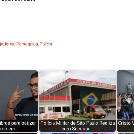
ja
,
Igreja Perseguida
,
Polícia
bras para batizar
Polícia Militar de São Paulo Realiza
Cristo 
urdo em…
com Sucesso…