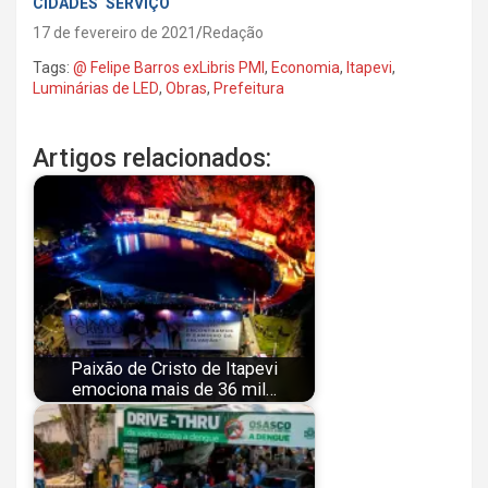
CIDADES
SERVIÇO
17 de fevereiro de 2021
Redação
Tags:
@ Felipe Barros exLibris PMI
,
Economia
,
Itapevi
,
Luminárias de LED
,
Obras
,
Prefeitura
Artigos relacionados:
Paixão de Cristo de Itapevi
emociona mais de 36 mil…