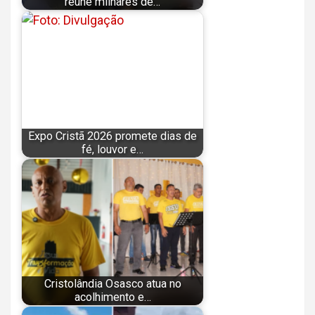
reúne milhares de…
Expo Cristã 2026 promete dias de
fé, louvor e…
Cristolândia Osasco atua no
acolhimento e…