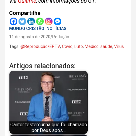
Via
Guiame
, com informações do G1.
Compartilhe
MUNDO CRISTÃO
NOTÍCIAS
11 de agosto de 2020
Redação
Tags:
@Reprodução/EPTV
,
Covid
,
Luto
,
Médico
,
saúde
,
Vírus
Artigos relacionados:
Cantor testemunha que foi chamado
por Deus após…