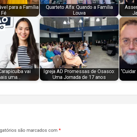
el para a Família
Quarteto Alfa: Quando a Família
Assem
 Fé
Louva
J
Carapicuíba vai
Igreja AD Promessas de Osasco:
“Cuidar
mais uma…
Uma Jornada de 17 anos
gatórios são marcados com
*