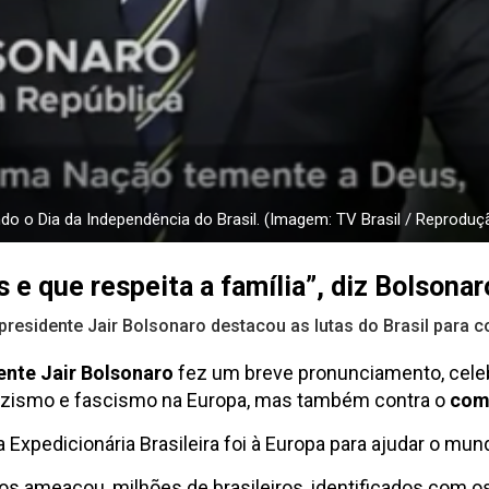
ndo o Dia da Independência do Brasil. (Imagem: TV Brasil / Reproduç
 que respeita a família”, diz Bolsona
presidente Jair Bolsonaro destacou as lutas do Brasil para 
ente Jair Bolsonaro
fez um breve pronunciamento, celeb
 nazismo e fascismo na Europa, mas também contra o
com
ça Expedicionária Brasileira foi à Europa para ajudar o m
 ameaçou, milhões de brasileiros, identificados com o