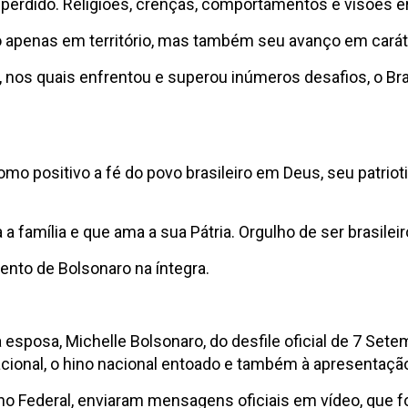
erdido. Religiões, crenças, comportamentos e visões er
o apenas em território, mas também seu avanço em carát
nos quais enfrentou e superou inúmeros desafios, o Bra
omo positivo a fé do povo brasileiro em Deus, seu patri
amília e que ama a sua Pátria. Orgulho de ser brasileiro”
ento de Bolsonaro na íntegra.
a esposa, Michelle Bolsonaro, do desfile oficial de 7 Set
cional, o hino nacional entoado e também à apresentaçã
o Federal, enviaram mensagens oficiais em vídeo, que f