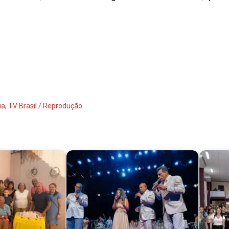
ia
,
TV Brasil / Reprodução