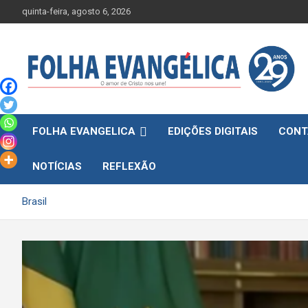
Skip
quinta-feira, agosto 6, 2026
to
content
FOLHA EVANGELICA
EDIÇÕES DIGITAIS
CONT
NOTÍCIAS
REFLEXÃO
Brasil