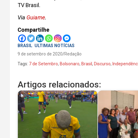
TV Brasil.
Via
Guiame
.
Compartilhe
BRASIL
ULTIMAS NOTÍCIAS
9 de setembro de 2020
Redação
Tags:
7 de Setembro
,
Bolsonaro
,
Brasil
,
Discurso
,
Independênc
Artigos relacionados: