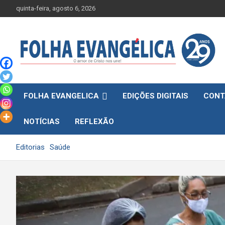
Skip
quinta-feira, agosto 6, 2026
to
content
FOLHA EVANGELICA
EDIÇÕES DIGITAIS
CONT
NOTÍCIAS
REFLEXÃO
Editorias
Saúde