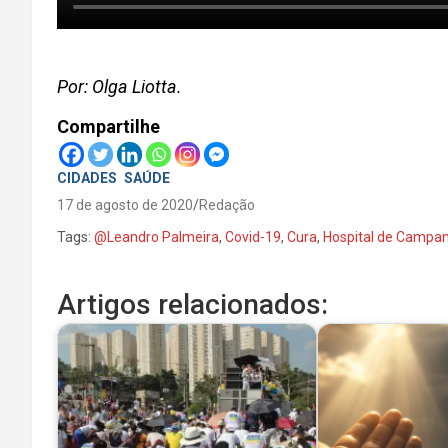
Por: Olga Liotta.
Compartilhe
CIDADES
SAÚDE
17 de agosto de 2020
Redação
Tags:
@Leandro Palmeira
,
Covid-19
,
Cura
,
Hospital de Campa
Artigos relacionados: