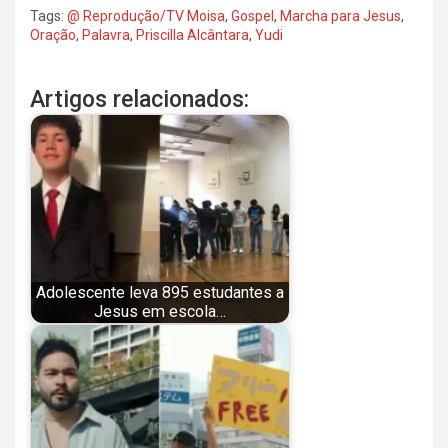
Tags:
@ Reprodução/TV Moisa
,
Gospel
,
Marcha para Jesus
,
Oração
,
Palavra
,
Priscilla Alcântara
,
Yudi
Artigos relacionados:
Adolescente leva 895 estudantes a
Jesus em escola…