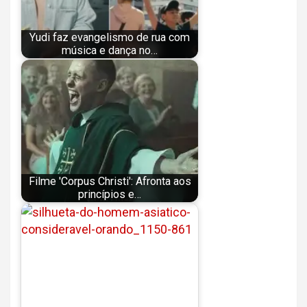
Yudi faz evangelismo de rua com
música e dança no…
Filme 'Corpus Christi': Afronta aos
princípios e…