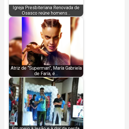
Igreja Presbiteriana Renovada de
Osasco reúne homens…
Atriz de “Superman”, María Gabriela
de Faría, é…
Em meio à lesão e à dor da perda,