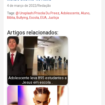
4 de março de 2022
Redação
Tags:
@ Unsplash/Priscila Du Preez
,
Adolescente
,
Aluno
,
Bíblia
,
Bullying
,
Escola
,
EUA
,
Justiça
Artigos relacionados:
Adolescente leva 895 estudantes a
Jesus em escola…