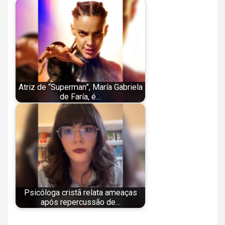
Atriz de “Superman”, María Gabriela
de Faría, é…
Psicóloga cristã relata ameaças
após repercussão de…