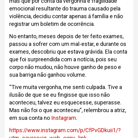
mas que por conta da vergonha e fragilidade
emocional resultante do trauma causado pela
violência, decidiu contar apenas á família e não
registrar um boletim de ocorrência.
No entanto, meses depois de ter feito exames,
passou a sofrer com um mal-estar, e durante os
exames, descobriu que estava grávida. Ela conta
que foi surpreendida com a notícia, pois seu
corpo não mudou, não houve ganho de peso e
sua barriga não ganhou volume.
“Tive muita vergonha, me senti culpada. Tive a
ilusão de que se eu fingisse que isso não
aconteceu, talvez eu esquecesse, superasse.
Mas não foi o que aconteceu”, relembrou a atriz,
em sua conta no
Instagram
.
https://www.instagram.com/p/CfPvGDkuii1/?
utm_source=ig_web_copy_link