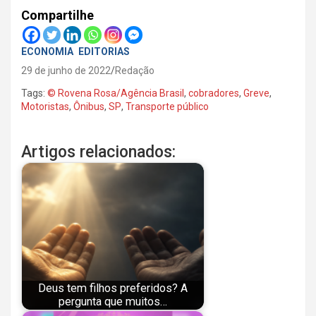
Compartilhe
ECONOMIA
EDITORIAS
29 de junho de 2022
Redação
Tags:
© Rovena Rosa/Agência Brasil
,
cobradores
,
Greve
,
Motoristas
,
Ônibus
,
SP
,
Transporte público
Artigos relacionados:
Deus tem filhos preferidos? A
pergunta que muitos…