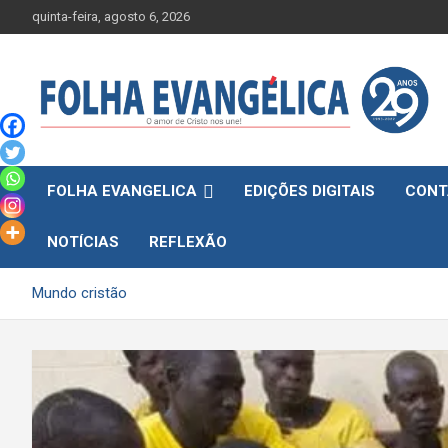
Skip
quinta-feira, agosto 6, 2026
to
content
FOLHA EVANGELICA
EDIÇÕES DIGITAIS
CONT
NOTÍCIAS
REFLEXÃO
Mundo cristão