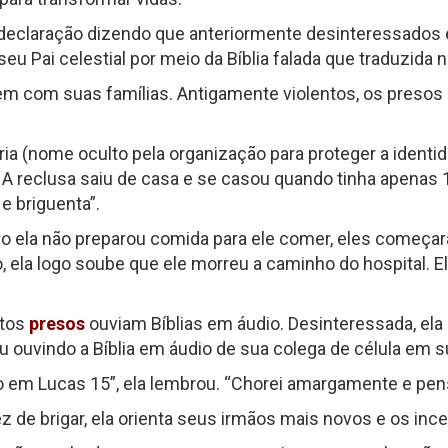
declaração dizendo que anteriormente desinteressados 
u Pai celestial por meio da Bíblia falada que traduzida no
nem com suas famílias. Antigamente violentos, os presos
ia (nome oculto pela organização para proteger a identi
. A reclusa saiu de casa e se casou quando tinha apenas 1
e briguenta”.
o ela não preparou comida para ele comer, eles começara
 ela logo soube que ele morreu a caminho do hospital. E
itos
presos
ouviam Bíblias em áudio. Desinteressada, ela
 ouvindo a Bíblia em áudio de sua colega de célula em su
go em Lucas 15”, ela lembrou. “Chorei amargamente e pensei
z de brigar, ela orienta seus irmãos mais novos e os inc