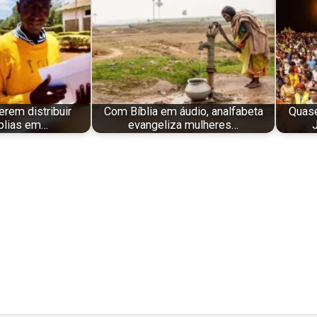
erem distribuir
Com Bíblia em áudio, analfabeta
Quase
blias em…
evangeliza mulheres…