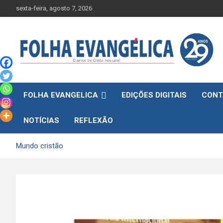
Skip
sexta-feira, agosto 7, 2026
to
content
FOLHA EVANGELICA
EDIÇÕES DIGITAIS
CONT
NOTÍCIAS
REFLEXÃO
Mundo cristão