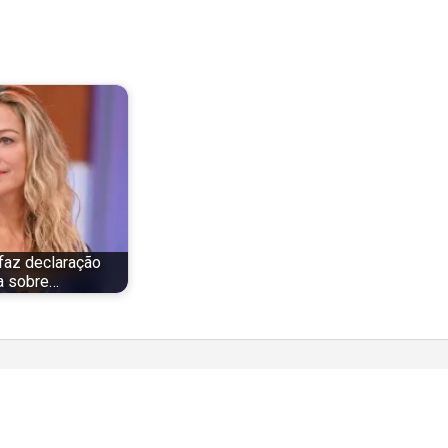
faz declaração
a sobre…