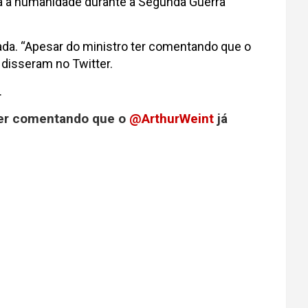
tra a humanidade durante a Segunda Guerra
ada. “Apesar do ministro ter comentando que o
disseram no Twitter.
.
 ter comentando que o
@ArthurWeint
já