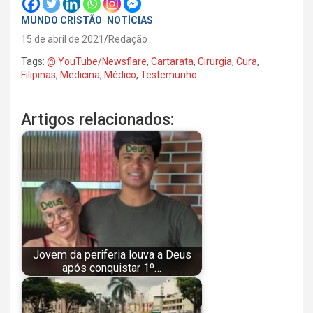
MUNDO CRISTÃO
NOTÍCIAS
15 de abril de 2021
Redação
Tags:
@ YouTube/Newsflare
,
Cartarata
,
Cirurgia
,
Cura
,
Filipinas
,
Medicina
,
Médico
,
Testemunho
Artigos relacionados:
Jovem da periferia louva a Deus
após conquistar 1º…