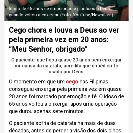
Idoso de 65 anos se emocionou e glorificou a Deus
quando voltou a enxergar. (Foto: YouTube/Newsflare)
Cego chora e louva a Deus ao ver
pela primeira vez em 20 anos:
“Meu Senhor, obrigado”
O paciente, que ficou quase 20 anos sem enxergar
por causa da catarata, acredita que o médico foi
usado por Deus.
O momento em que um
cego
nas Filipinas
conseguiu enxergar pela primeira vez em quase
20 anos foi marcado por emoção e fé. O idoso de
65 anos voltou a enxergar após uma operação
que durou apenas sete minutos.
O paciente sofria de catarata há mais de duas
décadas, antes de perder a visão dos dois olhos.