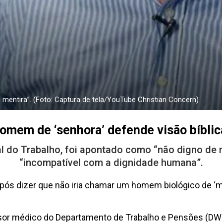
 mentira”. (Foto: Captura de tela/YouTube Christian Concern)
mem de ‘senhora’ defende visão bíblica
nal do Trabalho, foi apontado como “não digno de
“incompatível com a dignidade humana”.
após dizer que não iria chamar um homem biológico de 
r médico do Departamento de Trabalho e Pensões (DWP),