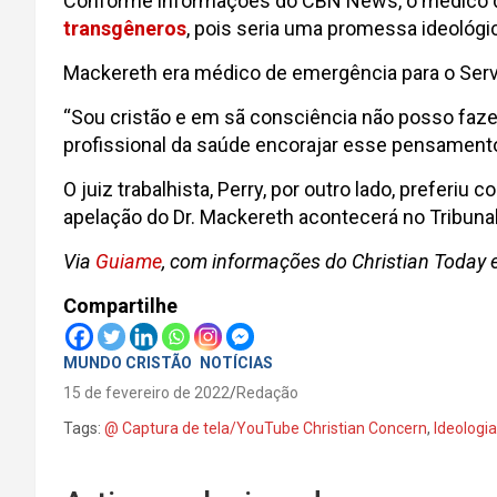
Conforme informações do CBN News, o médico di
transgêneros
, pois seria uma promessa ideológic
Mackereth era médico de emergência para o Servi
“Sou cristão e em sã consciência não posso faze
profissional da saúde encorajar esse pensamento
O juiz trabalhista, Perry, por outro lado, preferi
apelação do Dr. Mackereth acontecerá no Tribunal
Via
Guiame
, com informações do Christian Today
Compartilhe
MUNDO CRISTÃO
NOTÍCIAS
15 de fevereiro de 2022
Redação
Tags:
@ Captura de tela/YouTube Christian Concern
,
Ideologi