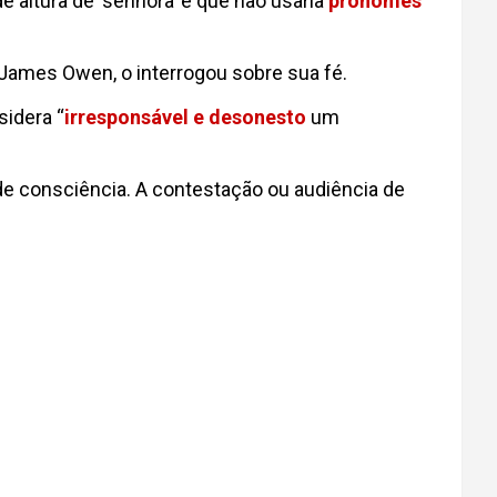
ltura de ‘senhora’ e que não usaria
pronomes
 James Owen, o interrogou sobre sua fé.
idera “
irresponsável e desonesto
um
de de consciência. A contestação ou audiência de