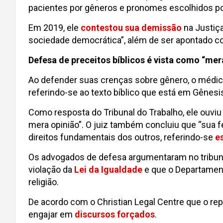
pacientes por gêneros e pronomes escolhidos por
Em 2019, ele
contestou sua demissão
na Justiça
sociedade democrática”, além de ser apontado c
Defesa de preceitos bíblicos é vista como “mer
Ao defender suas crenças sobre gênero, o médico
referindo-se ao texto bíblico que está em Gênesi
Como resposta do Tribunal do Trabalho, ele ouvi
mera opinião”. O juiz também concluiu que “sua f
direitos fundamentais dos outros, referindo-se
e
Os advogados de defesa argumentaram no tribunal
violação da
Lei da Igualdade
e que o Departament
religião.
De acordo com o Christian Legal Centre que o repr
engajar em
discursos forçados
.