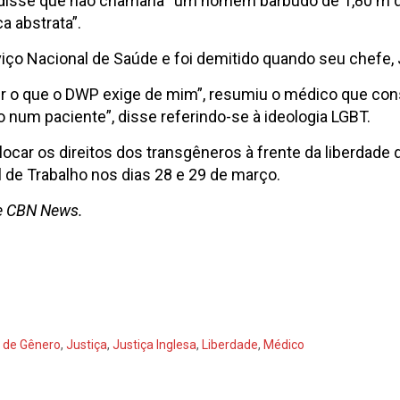
sse que não chamaria “um homem barbudo de 1,80 m de a
a abstrata”.
ço Nacional de Saúde e foi demitido quando seu chefe,
r o que o DWP exige de mim”, resumiu o médico que cons
 num paciente”, disse referindo-se à ideologia LGBT.
u colocar os direitos dos transgêneros à frente da liberda
 de Trabalho nos dias 28 e 29 de março.
 e CBN News.
a de Gênero
,
Justiça
,
Justiça Inglesa
,
Liberdade
,
Médico