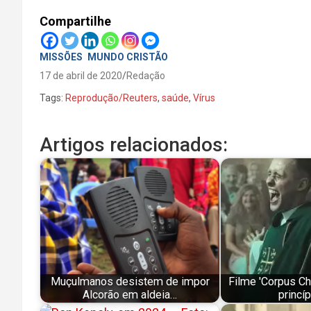
Compartilhe
MISSÕES
MUNDO CRISTÃO
17 de abril de 2020
Redação
Tags:
Reprodução/Reuters
,
saúde
,
Vírus
Artigos relacionados:
Muçulmanos desistem de impor
Filme 'Corpus Chr
Alcorão em aldeia…
princí