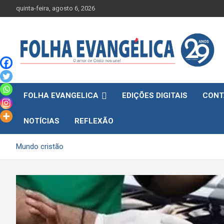
Skip
quinta-feira, agosto 6, 2026
to
content
FOLHA EVANGELICA
EDIÇÕES DIGITAIS
CONT
NOTÍCIAS
REFLEXÃO
Mundo cristão