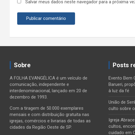
Salvar meus dados neste navegador para a próxima ve
Sobre
Posts r
A FOLHA EVANGÉLICA é um veículo de
Evento Bem 
comunicação, independente e
Barueri, prop
interdenominacional, lançado em 20 de
à luz da fé
dezembro de 1993.
União de Sen
Com a tiragem de 50.000 exemplares
culto sobre 
mensais e com distribuição gratuita nas
Igreja Abrac
igrejas, comércios e livrarias de todas as
cultos, encon
cidades da Região Oeste de SP.
cuidado em 