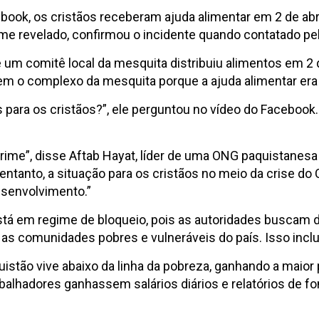
ok, os cristãos receberam ajuda alimentar em 2 de abril
ome revelado, confirmou o incidente quando contatado pel
 um comitê local da mesquita distribuiu alimentos em 2 d
ssem o complexo da mesquita porque a ajuda alimentar e
os para os cristãos?”, ele perguntou no vídeo do Facebo
crime”, disse Aftab Hayat, líder de uma ONG paquistanes
entanto, a situação para os cristãos no meio da crise do 
esenvolvimento.”
stá em regime de bloqueio, pois as autoridades buscam d
as comunidades pobres e vulneráveis ​​do país. Isso inclu
tão vive abaixo da linha da pobreza, ganhando a maior pa
alhadores ganhassem salários diários e relatórios de fo