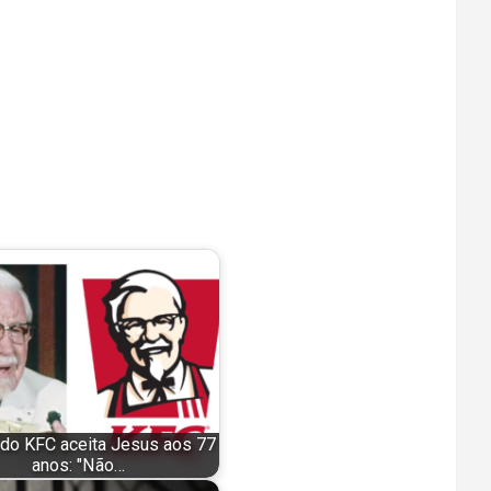
 do KFC aceita Jesus aos 77
anos: "Não…