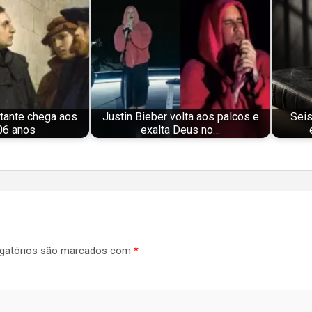
tante chega aos
Justin Bieber volta aos palcos e
Seis
06 anos
exalta Deus no…
gatórios são marcados com
*