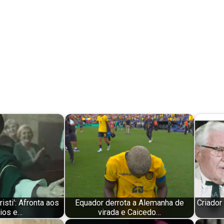
isti': Afronta aos
Equador derrota a Alemanha de
Criador
pios e…
virada e Caicedo…