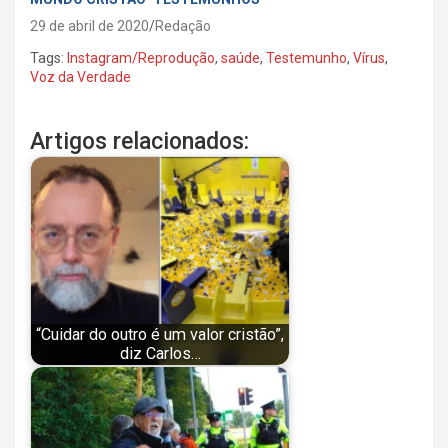
29 de abril de 2020
Redação
Tags:
Instagram/Reprodução
,
saúde
,
Testemunho
,
Vírus
,
Voz da Verdade
Artigos relacionados:
“Cuidar do outro é um valor cristão”,
diz Carlos…