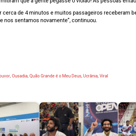
mitiram que a gente pegasse o violão! As pessoas então
or cerca de 4 minutos e muitos passageiros receberam b
 e nos sentamos novamente”, continuou.
ouvor
,
Ousadia
,
Quão Grande é o Meu Deus
,
Ucrânia
,
Viral