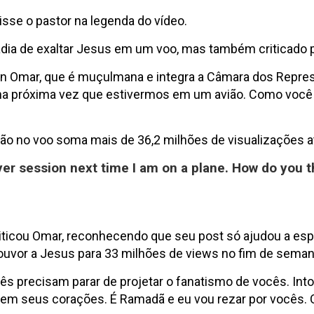
isse o pastor na legenda do vídeo.
sadia de exaltar Jesus em um voo, mas também criticado
han Omar, que é muçulmana e integra a Câmara dos Repr
a próxima vez que estivermos em um avião. Como você ac
ção no voo soma mais de 36,2 milhões de visualizações a
yer session next time I am on a plane. How do you th
riticou Omar, reconhecendo que seu post só ajudou a esp
ouvor a Jesus para 33 milhões de views no fim de semana 
cês precisam parar de projetar o fanatismo de vocês. I
em seus corações. É Ramadã e eu vou rezar por vocês. 