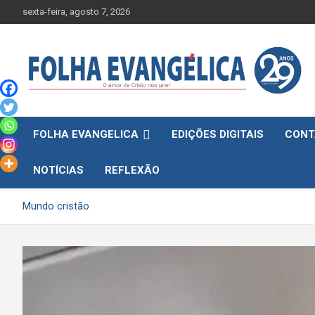
Skip
sexta-feira, agosto 7, 2026
to
content
FOLHA EVANGELICA
EDIÇÕES DIGITAIS
CONT
NOTÍCIAS
REFLEXÃO
Mundo cristão