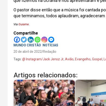
que fizemos na Ucrânia e nos apresentaram e per
O pastor disse então que a música foi cantada p
que terminamos, todos aplaudiram, agradeceram
Via
Guiame
.
Compartilhe
MUNDO CRISTÃO
NOTÍCIAS
20 de abril de 2022
Redação
Tags:
@ Instagram/Jack Jensz Jr
,
Avião
,
Evangelho
,
Gospel
,
L
Artigos relacionados: