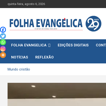
Skip
quinta-feira, agosto 6, 2026
to
content
FOLHA EVANGELICA
EDIÇÕES DIGITAIS
CONT
NOTÍCIAS
REFLEXÃO
Mundo cristão