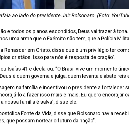
afaia ao lado do presidente Jair Bolsonaro. (Foto: YouTub
ão e todos os planos escondidos, Deus vai trazer à tona
emos uma arma que o Exército não tem, que a Polícia Milit
ja Renascer em Cristo, disse que é um privilégio ter c
ípios cristãos. Isso para nós é resposta de oração”.
 leu Isaías 41 e declarou: “O Brasil vive um momento úni
us é quem governa e julga, quem levanta e abate reis e 
gem na família e incentivou o presidente a fortalecer s
ncorajá-lo a fazer isso mais e mais. Eu quero encorajar c
 nossa família é salva”, disse ele.
ostólica Fonte da Vida, disse que Bolsonaro havia recebid
s, que possam nortear o futuro da nação”.