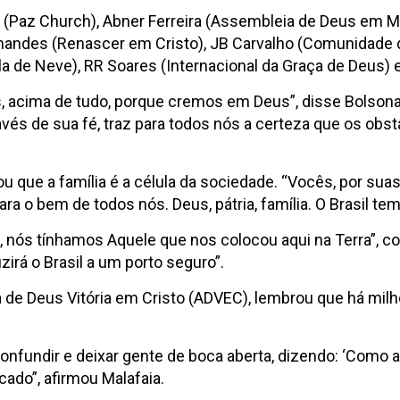
(Paz Church), Abner Ferreira (Assembleia de Deus em Ma
nandes (Renascer em Cristo), JB Carvalho (Comunidade 
la de Neve), RR Soares (Internacional da Graça de Deus) 
, acima de tudo, porque cremos em Deus”, disse Bolsona
avés de sua fé, traz para todos nós a certeza que os obs
 que a família é a célula da sociedade. “Vocês, por s
ara o bem de todos nós. Deus, pátria, família. O Brasil te
 nós tínhamos Aquele que nos colocou aqui na Terra”, c
irá o Brasil a um porto seguro”.
 de Deus Vitória em Cristo (ADVEC), lembrou que há milhõ
ai confundir e deixar gente de boca aberta, dizendo: ‘Com
cado”, afirmou Malafaia.