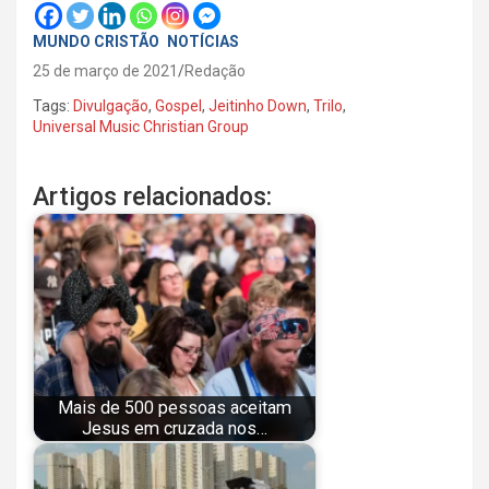
MUNDO CRISTÃO
NOTÍCIAS
25 de março de 2021
Redação
Tags:
Divulgação
,
Gospel
,
Jeitinho Down
,
Trilo
,
Universal Music Christian Group
Artigos relacionados:
Mais de 500 pessoas aceitam
Jesus em cruzada nos…