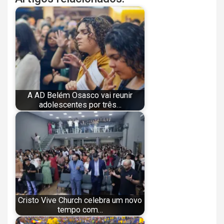
A AD Belém Osasco vai reunir
adolescentes por três…
Cristo Vive Church celebra um novo
tempo com…