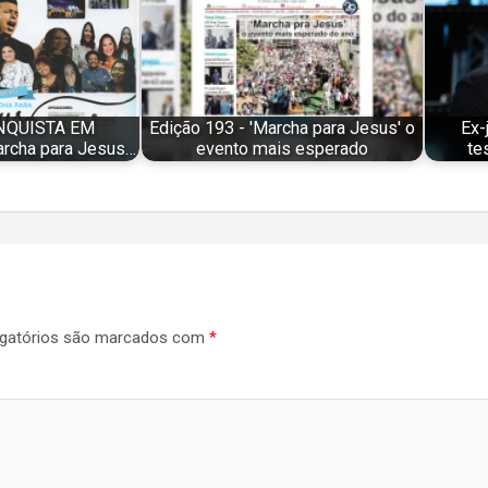
NQUISTA EM
Edição 193 - 'Marcha para Jesus' o
Ex-
rcha para Jesus…
evento mais esperado
te
gatórios são marcados com
*