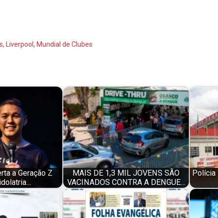
s
,
Liverpool
,
Mundial de Clubes
rta a Geração Z
MAIS DE 1,3 MIL JOVENS SÃO
Polícia
idolatria…
VACINADOS CONTRA A DENGUE…