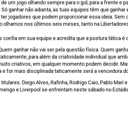
de um jogo olhando sempre para o gol, para a frente e p
Só ganhar não adianta, as tuas equipes têm que ganhar e
er jogadores que podem proporcionar essa ideia. Sem os 
 olhamos nos últimos seis meses, tanto na Libertadores
 confia em sua equipe e acredita que a postura tática é q
Quem ganhar não vai ser pela questão física. Quem ganha
 taticamente, para além da criatividade individual que a
ito criativos, em qualquer momento podem decidir. Mas t
a e for mais disciplinada taticamente será a vencedora do
lares. Diego Alves, Rafinha, Rodrigo Caio, Pablo Marí e 
amengo e Liverpool se enfrentam neste sábado no Estádio 