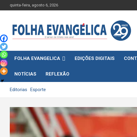
Skip
quinta-feira, agosto 6, 2026
to
content
FOLHA EVANGELICA
EDIÇÕES DIGITAIS
CONT
NOTÍCIAS
REFLEXÃO
Editorias
Esporte