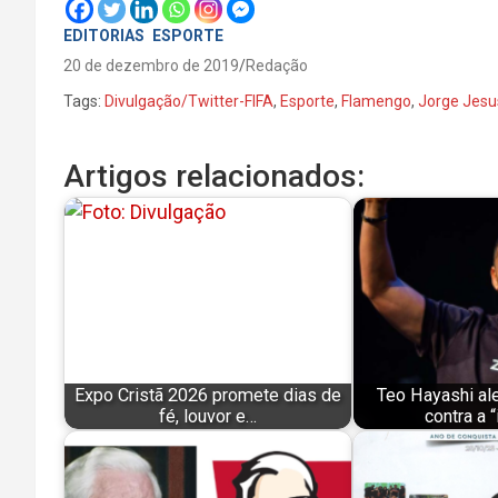
EDITORIAS
ESPORTE
20 de dezembro de 2019
Redação
Tags:
Divulgação/Twitter-FIFA
,
Esporte
,
Flamengo
,
Jorge Jesu
Artigos relacionados:
Expo Cristã 2026 promete dias de
Teo Hayashi ale
fé, louvor e…
contra a “